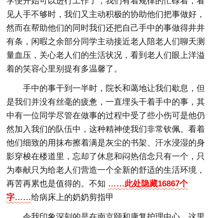
学便开始可以进行工作了，我们有着规律的忙碌着，看
见人手不够时，我们又主动积极的协助他们把事做好，
然而在帮助他们的同时我们还把自己手中的事做得井井
有条，闲暇之余部分同学主动接近老人陪老人们聊天测
量血压，关心老人们的生活状况，看到老人们眼上洋溢
着的笑容心里别提有多温馨了。
手中的事干到一半时，院长和蔼地让我们歇息，但
是我们并没有丝毫的疲惫，一直埋头干着手中的事，其
中有一位同学尽管在做事的过程中受了些小伤可是他仍
然加入我们的队伍中，这种精神使我们非常钦佩。看着
他们细致的用抹布擦着满是灰尘的书架、汗水浸湿的身
影穿梭在楼道里，忘却了休息和闷热信念只有一个，只
为奉献只为给老人们营造一个全新的舒适的生活环境，
再苦再累也是值得的。不知
……此处隐藏16867个
字……
给病床上的奶奶剪指甲
令我印象深刻的是在南京颐和康复护理中心，这里