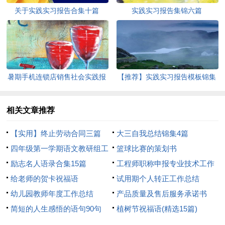
关于实践实习报告合集十篇
实践实习报告集锦六篇
暑期手机连锁店销售社会实践报
【推荐】实践实习报告模板锦集
告3篇
十篇
相关文章推荐
【实用】终止劳动合同三篇
大三自我总结锦集4篇
四年级第一学期语文教研组工
篮球比赛的策划书
作计划
励志名人语录合集15篇
工程师职称申报专业技术工作
给老师的贺卡祝福语
总结
试用期个人转正工作总结
幼儿园教师年度工作总结
产品质量及售后服务承诺书
简短的人生感悟的语句90句
植树节祝福语(精选15篇)