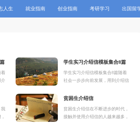
志人生
就业指南
创业指南
考研学习
出国留
篇
学生实习介绍信模板集合8篇
随着
学生实习介绍信模板集合8篇随着
用介
社会一步步向前发展，用到介绍信
是证
的地方越来越多，介绍信是机关团
工作
体、企事业单位派人到其他单位联
贫困生介绍信
系工作、了解情...
，我
贫困生介绍信在不断进步的时代，
增，
接触并使用介绍信的人越来越多，
单位
介绍信可以帮助对方了解我们的身
接
份、来历，同时也赋予了我们一定