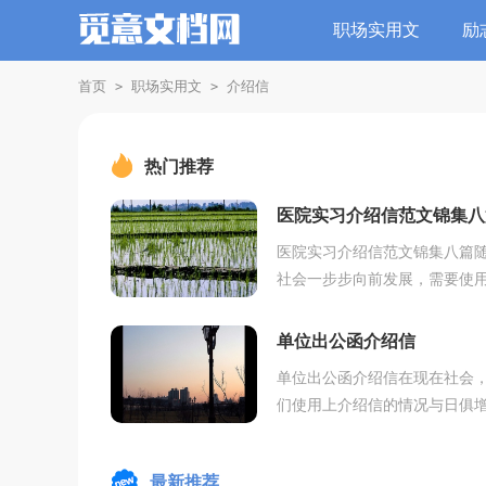
职场实用文
励
首页
职场实用文
介绍信
>
>
热门推荐
医院实习介绍信范文锦集八
医院实习介绍信范文锦集八篇
社会一步步向前发展，需要使
绍信的场合越来越多，介绍信
明自己身份，让对方予以配合
单位出公函介绍信
的一种文书。大家...
单位出公函介绍信在现在社会
们使用上介绍信的情况与日俱
介绍信是机关、团体、企事业
介绍本单位的人员到其他单位
最新推荐