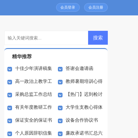
会员登录
会员注册
精华推荐
十佳少年演讲稿集
答谢会邀请函
高一政治上教学工
教师暑期培训心得
合10篇
采购总监工作总结
【热门】迟到检讨
作总结
体会15篇
有关年度教研工作
大学生支教心得体
书范文集合八篇
保证安全的保证书
设备合作协议书
计划汇总七篇
会
个人原因辞职信集
廉政承诺书汇总六
范文集合五篇