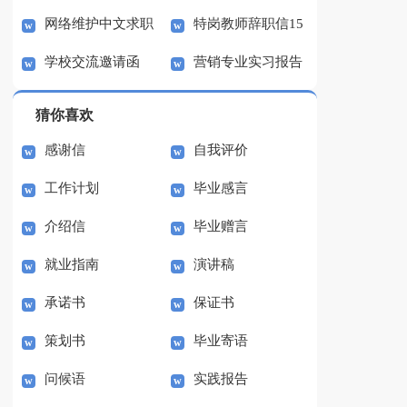
网络维护中文求职
特岗教师辞职信15
合15篇
篇
学校交流邀请函
营销专业实习报告
信
篇
15篇
猜你喜欢
感谢信
自我评价
工作计划
毕业感言
介绍信
毕业赠言
就业指南
演讲稿
承诺书
保证书
策划书
毕业寄语
问候语
实践报告