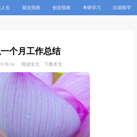
志人生
就业指南
创业指南
考研学习
出国留学
职一个月工作总结
阅读全文
下载本文
9:38:34