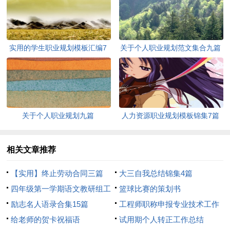
实用的学生职业规划模板汇编7
关于个人职业规划范文集合九篇
篇
关于个人职业规划九篇
人力资源职业规划模板锦集7篇
相关文章推荐
【实用】终止劳动合同三篇
大三自我总结锦集4篇
四年级第一学期语文教研组工
篮球比赛的策划书
作计划
励志名人语录合集15篇
工程师职称申报专业技术工作
给老师的贺卡祝福语
总结
试用期个人转正工作总结