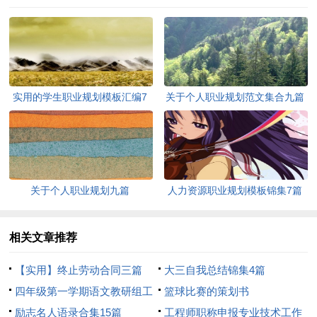
实用的学生职业规划模板汇编7
关于个人职业规划范文集合九篇
篇
关于个人职业规划九篇
人力资源职业规划模板锦集7篇
相关文章推荐
【实用】终止劳动合同三篇
大三自我总结锦集4篇
四年级第一学期语文教研组工
篮球比赛的策划书
作计划
励志名人语录合集15篇
工程师职称申报专业技术工作