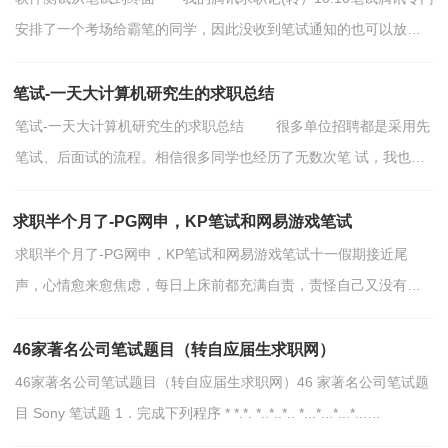
安排了一个考场给霸笔的同学，因此没收到笔试通知的也可以放心
的去~我报的是软件测试，之前看到关于这个职位的信...
笔试-一天大计算机研究生的求职总结
笔试-一天大计算机研究生的求职总结 很多单位招聘都是采用先
笔试、后面试的流程。相信很多同学也经历了无数次笔 试，我也不
例外。在此，把自己参加笔试的一点体会跟大家...
求职半个月了-PG网申，KP笔试和网易游戏笔试
求职半个月了-PG网申，KP笔试和网易游戏笔试十一假期接近尾
声，心情愈来愈焦虑，每日上床前都充满自责，责怪自己又没有网
申，英文简历也迟迟未写好。 8号终于到学校，匆匆加入了求职
的...
46家著名公司笔试题目（转自应届生求职网）
46家著名公司笔试题目（转自应届生求职网）46 家著名公司笔试题
目 Sony 笔试题 1．完成下列程序 * *.*. *..*..*.. *...*...*...*...
*....*....*....*....*.... *.....*.......