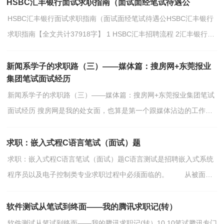
着...
HSBC汇丰银行面试求职指南（面试面经笔试待遇公
HSBC汇丰银行面试求职指南（面试面经笔试待遇公HSBC汇丰银行
求职指南【全文共计37918字】 1 HSBC汇丰招聘流程 2汇丰银行面
经：面试程序 问题和试题 2.1汇丰银行面试程序 2....
新闻系学子的求职路（三）——媒体篇：搜房网+东莞报业
集团笔试面试经历
新闻系学子的求职路（三）——媒体篇：搜房网+东莞报业集团笔试
面试经历 搜房网是我的处女面，也算是第一个跟媒体沾边的工作。
搜房网在招聘中算是较早的那一批，一般来说，最早来招聘...
求职：嵌入式程C语言笔试（面试）题
求职：嵌入式程C语言笔试（面试）题C语言测试是招聘嵌入式系统
程序员以及电子控制类专业求职过程中必须面临的。 从被面试
者的角度来讲，你能了解许多关于出题者或监考者的情况...
软件测试从笔试到终面――我的腾讯求职记(转）
软件测试从笔试到终面――我的腾讯求职记(转）10.10笔试腾讯专门