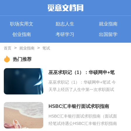
职场实用文
励志人生
就业指南
创业指南
考研学习
出国留学
>
>
首页
就业指南
笔试
热门推荐
巫巫求职记（1）：华硕网申+笔
试
巫巫求职记（1）：华硕网申+笔试 今
天早上经历了人生中第一次求职面试
（不对，应该是第2.5次，至于为什
么，等我再慢慢写个前传来说明） 话
HSBC汇丰银行面试求职指南
题要回到9月中，某...
（面试面经笔试待遇公
HSBC汇丰银行面试求职指南（面试面
经笔试待遇公HSBC汇丰银行求职指南
【全文共计37918字】 1 HSBC汇丰招