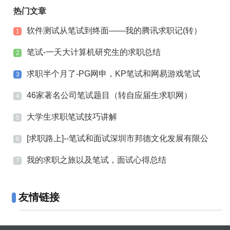
热门文章
软件测试从笔试到终面――我的腾讯求职记(转）
1
笔试-一天大计算机研究生的求职总结
2
求职半个月了-PG网申，KP笔试和网易游戏笔试
3
46家著名公司笔试题目（转自应届生求职网）
4
大学生求职笔试技巧讲解
5
[求职路上]--笔试和面试深圳市邦德文化发展有限公
6
司
我的求职之旅以及笔试，面试心得总结
7
友情链接