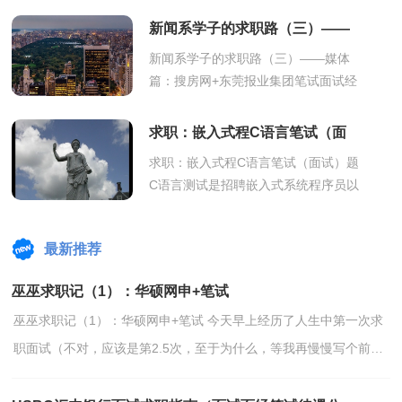
聘流程 2汇丰银行面经：面试程序 问
新闻系学子的求职路（三）——
题...
媒体篇：搜房网+东莞报业集团笔
新闻系学子的求职路（三）——媒体
篇：搜房网+东莞报业集团笔试面试经
试面试经历
历 搜房网是我的处女面，也算是第一
个跟媒体沾边的工作。 搜房网在招聘
求职：嵌入式程C语言笔试（面
中算是...
试）题
求职：嵌入式程C语言笔试（面试）题
C语言测试是招聘嵌入式系统程序员以
及电子控制类专业求职过程中必须面
临的。 从被面试者的角度来讲，
最新推荐
你能了...
巫巫求职记（1）：华硕网申+笔试
巫巫求职记（1）：华硕网申+笔试 今天早上经历了人生中第一次求
职面试（不对，应该是第2.5次，至于为什么，等我再慢慢写个前传
来说明） 话题要回到9月中，某日在实验室和丽一起网投，逛着逛